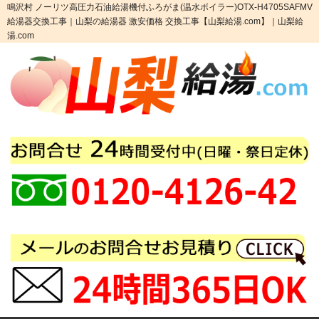
鳴沢村 ノーリツ高圧力石油給湯機付ふろがま(温水ボイラー)OTX-H4705SAFMV
給湯器交換工事｜山梨の給湯器 激安価格 交換工事【山梨給湯.com】｜山梨給
湯.com