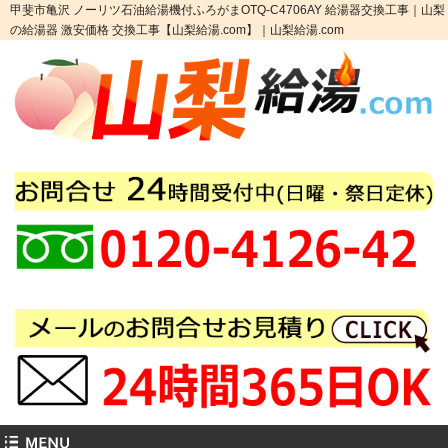
甲斐市亀沢 ノーリツ石油給湯機付ふろがまOTQ-C4706AY 給湯器交換工事｜山梨
の給湯器 激安価格 交換工事【山梨給湯.com】｜山梨給湯.com