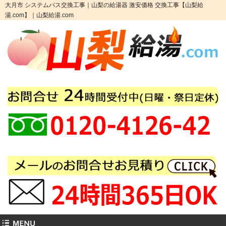
大月市 システムバス交換工事｜山梨の給湯器 激安価格 交換工事【山梨給
湯.com】｜山梨給湯.com