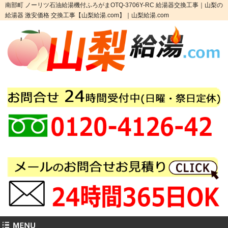
南部町 ノーリツ石油給湯機付ふろがまOTQ-3706Y-RC 給湯器交換工事｜山梨の
給湯器 激安価格 交換工事【山梨給湯.com】｜山梨給湯.com