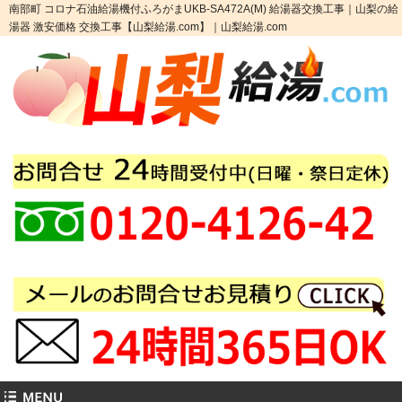
南部町 コロナ石油給湯機付ふろがまUKB-SA472A(M) 給湯器交換工事｜山梨の給
湯器 激安価格 交換工事【山梨給湯.com】｜山梨給湯.com