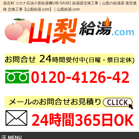
道志村 コロナ石油小形給湯機UIB-SA381 給湯器交換工事｜山梨の給湯器 激安価
格 交換工事【山梨給湯.com】｜山梨給湯.com